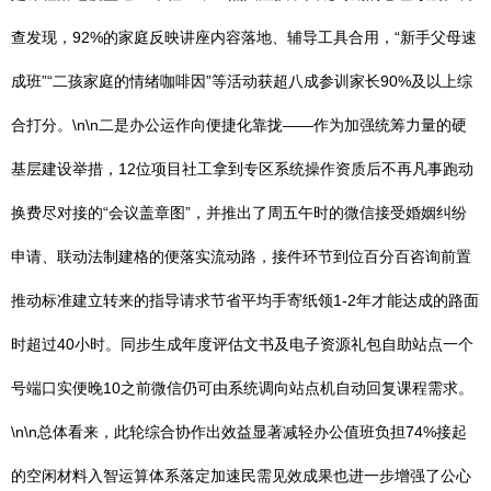
查发现，92%的家庭反映讲座内容落地、辅导工具合用，“新手父母速
成班”“二孩家庭的情绪咖啡因”等活动获超八成参训家长90%及以上综
合打分。\n\n二是办公运作向便捷化靠拢——作为加强统筹力量的硬
基层建设举措，12位项目社工拿到专区系统操作资质后不再凡事跑动
换费尽对接的“会议盖章图”，并推出了周五午时的微信接受婚姻纠纷
申请、联动法制建格的便落实流动路，接件环节到位百分百咨询前置
推动标准建立转来的指导请求节省平均手寄纸领1-2年才能达成的路面
时超过40小时。同步生成年度评估文书及电子资源礼包自助站点一个
号端口实便晚10之前微信仍可由系统调向站点机自动回复课程需求。
\n\n总体看来，此轮综合协作出效益显著减轻办公值班负担74%接起
的空闲材料入智运算体系落定加速民需见效成果也进一步增强了公心